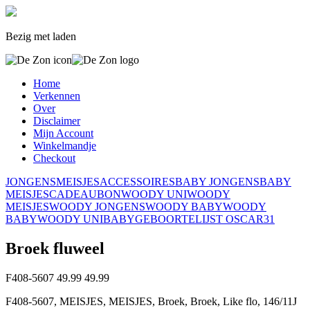
Bezig met laden
Home
Verkennen
Over
Disclaimer
Mijn Account
Winkelmandje
Checkout
JONGENS
MEISJES
ACCESSOIRES
BABY JONGENS
BABY
MEISJES
CADEAUBON
WOODY UNI
WOODY
MEISJES
WOODY JONGENS
WOODY BABY
WOODY
BABY
WOODY UNI
BABY
GEBOORTELIJST OSCAR
31
Broek fluweel
F408-5607
49.99
49.99
F408-5607, MEISJES, MEISJES, Broek, Broek, Like flo, 146/11J