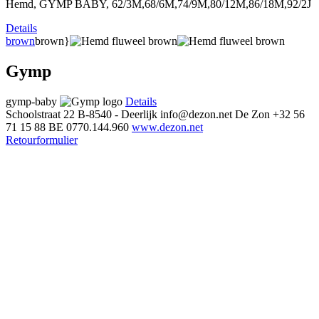
Hemd, GYMP BABY, 62/3M,68/6M,74/9M,80/12M,86/18M,92/2J
Details
brown
brown}
Gymp
gymp-baby
Details
Schoolstraat 22
B-8540 - Deerlijk
info@dezon.net
De Zon
+32 56
71 15 88
BE 0770.144.960
www.dezon.net
Retourformulier