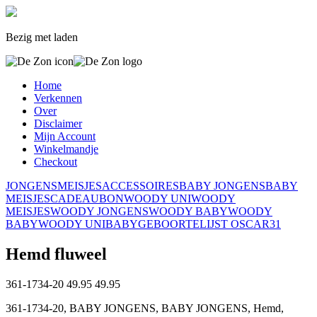
Bezig met laden
Home
Verkennen
Over
Disclaimer
Mijn Account
Winkelmandje
Checkout
JONGENS
MEISJES
ACCESSOIRES
BABY JONGENS
BABY
MEISJES
CADEAUBON
WOODY UNI
WOODY
MEISJES
WOODY JONGENS
WOODY BABY
WOODY
BABY
WOODY UNI
BABY
GEBOORTELIJST OSCAR
31
Hemd fluweel
361-1734-20
49.95
49.95
361-1734-20, BABY JONGENS, BABY JONGENS, Hemd,