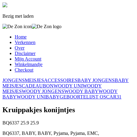
Bezig met laden
Home
Verkennen
Over
Disclaimer
Mijn Account
Winkelmandje
Checkout
JONGENS
MEISJES
ACCESSOIRES
BABY JONGENS
BABY
MEISJES
CADEAUBON
WOODY UNI
WOODY
MEISJES
WOODY JONGENS
WOODY BABY
WOODY
BABY
WOODY UNI
BABY
GEBOORTELIJST OSCAR
31
Kruippakjes konijntjes
BQ6337
25.9
25.9
BQ6337, BABY, BABY, Pyjama, Pyjama, EMC,