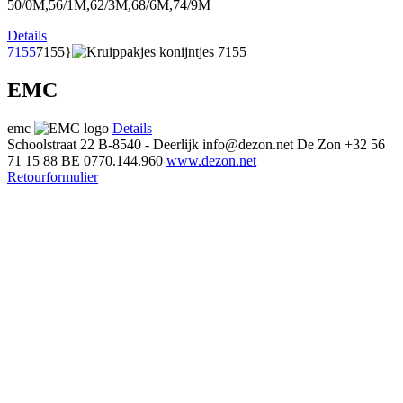
50/0M,56/1M,62/3M,68/6M,74/9M
Details
7155
7155}
EMC
emc
Details
Schoolstraat 22
B-8540 - Deerlijk
info@dezon.net
De Zon
+32 56
71 15 88
BE 0770.144.960
www.dezon.net
Retourformulier