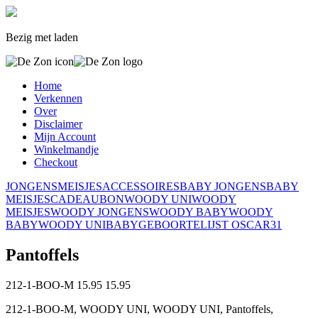
Bezig met laden
Home
Verkennen
Over
Disclaimer
Mijn Account
Winkelmandje
Checkout
JONGENS
MEISJES
ACCESSOIRES
BABY JONGENS
BABY
MEISJES
CADEAUBON
WOODY UNI
WOODY
MEISJES
WOODY JONGENS
WOODY BABY
WOODY
BABY
WOODY UNI
BABY
GEBOORTELIJST OSCAR
31
Pantoffels
212-1-BOO-M
15.95
15.95
212-1-BOO-M, WOODY UNI, WOODY UNI, Pantoffels,