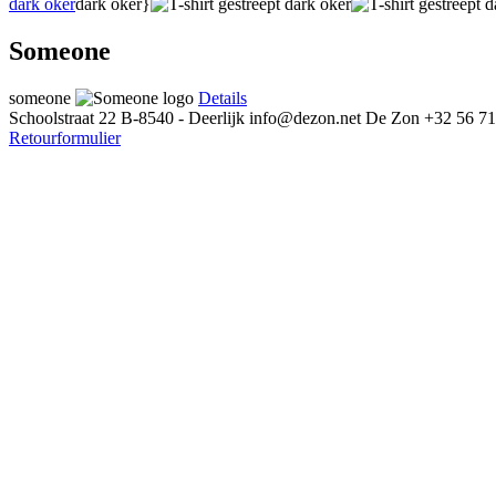
dark oker
dark oker}
Someone
someone
Details
Schoolstraat 22
B-8540 - Deerlijk
info@dezon.net
De Zon
+32 56 71
Retourformulier