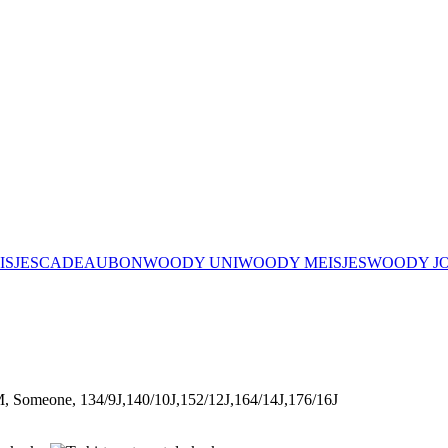
ISJES
CADEAUBON
WOODY UNI
WOODY MEISJES
WOODY J
 Someone, 134/9J,140/10J,152/12J,164/14J,176/16J