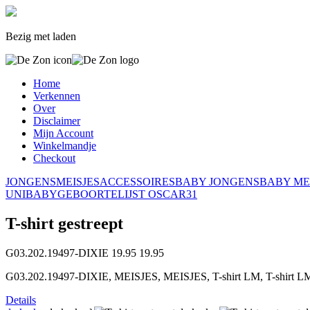
Bezig met laden
Home
Verkennen
Over
Disclaimer
Mijn Account
Winkelmandje
Checkout
JONGENS
MEISJES
ACCESSOIRES
BABY JONGENS
BABY ME
UNI
BABY
GEBOORTELIJST OSCAR
31
T-shirt gestreept
G03.202.19497-DIXIE
19.95
19.95
G03.202.19497-DIXIE, MEISJES, MEISJES, T-shirt LM, T-shirt LM,
Details